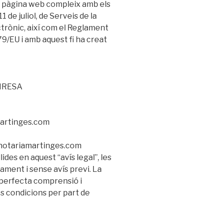
ent pàgina web compleix amb els
’11 de juliol, de Serveis de la
ctrònic, així com el Reglament
/EU i amb aquest fi ha creat
ANRESA
martinges.com
.notariamartinges.com
ides en aquest “avís legal”, les
ament i sense avís previ. La
 perfecta comprensió i
 condicions per part de