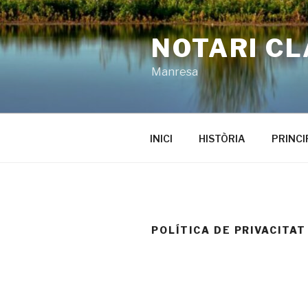
Saltar
al
NOTARI CL
contenido
Manresa
INICI
HISTÒRIA
PRINCI
POLÍTICA DE PRIVACITAT