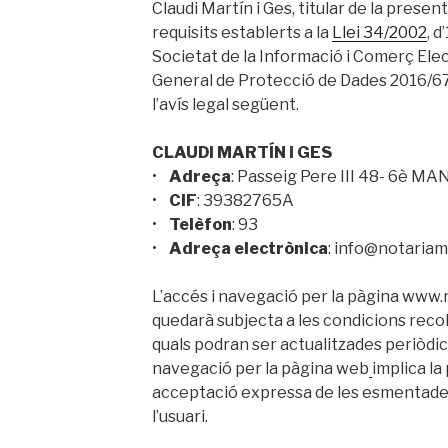
Claudi Martín i Ges, titular de la pres
requisits establerts a la
Llei 34/2002
, d
Societat de la Informació i Comerç Ele
General de Protecció de Dades 2016/679
l’avís legal següent.
CLAUDI MARTÍN i GES
•
Adreça
: Passeig Pere III 48- 6è M
•
CIF
: 39382765A
•
Telèfon
: 93
•
Adreça electrònica
: info@notaria
L’accés i navegació per la pàgina www
quedarà subjecta a les condicions recoll
quals podran ser actualitzades periòdic
navegació per la pàgina web
implica la
acceptació expressa de les esmentades
l’usuari.