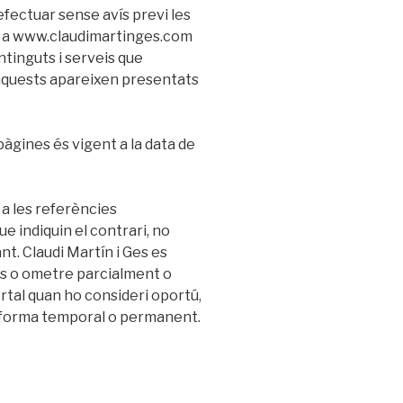
’efectuar sense avís previ les
s a www.claudimartinges.com
ntinguts i serveis que
 aquests apareixen presentats
gines és vigent a la data de
 a les referències
 indiquin el contrari, no
nt. Claudi Martín i Ges es
ons o ometre parcialment o
rtal quan ho consideri oportú,
de forma temporal o permanent.