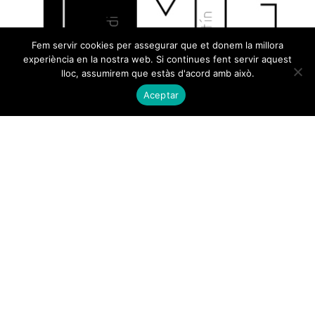
Fem servir cookies per assegurar que et donem la millora
experiència en la nostra web. Si continues fent servir aquest
lloc, assumirem que estàs d'acord amb això.
Aceptar
El Notari és un funcionari públic que proporciona
als ciutadans la seguretat jurídica en l’àmbit del
tràfic jurídic extrajudicial.. al mateix temps és un
professional del Dret que exerceix en règim de
competència. Aquesta doble qualitat garanteix la
seva independència.
Amb una alta preparació, és un professional proper i
imparcial que ajuda, assessora gratuïtament i garanteix
que qualsevol negoci jurídic o altra operació celebrada
davant d’ell estigui ajustada a la legalitat. Per tant, el
Notari és garantía de legalitat i seguretat